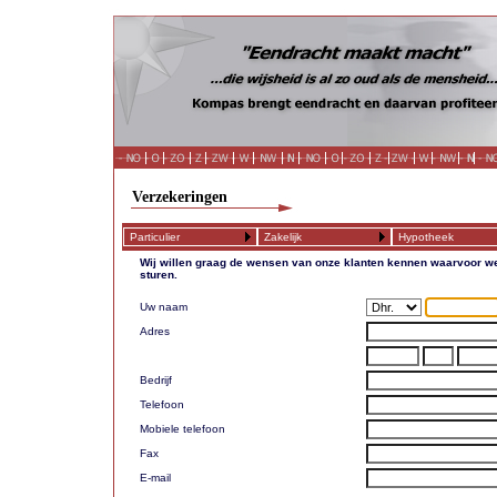
Verzekeringen
Particulier
Zakelijk
Hypotheek
Wij willen graag de wensen van onze klanten kennen waarvoor we
sturen.
Uw naam
Adres
Bedrijf
Telefoon
Mobiele telefoon
Fax
E-mail