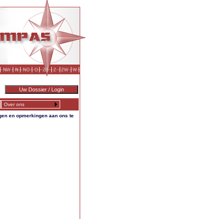
Over ons
agen en opmerkingen aan ons te