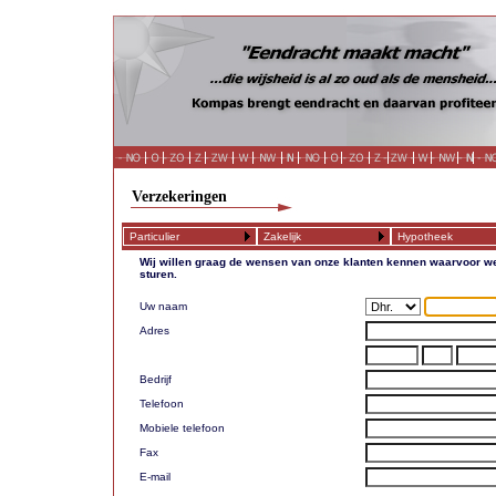
Verzekeringen
Particulier
Zakelijk
Hypotheek
Wij willen graag de wensen van onze klanten kennen waarvoor we
sturen.
Uw naam
Adres
Bedrijf
Telefoon
Mobiele telefoon
Fax
E-mail