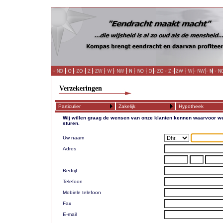
Verzekeringen
Particulier
Zakelijk
Hypotheek
Wij willen graag de wensen van onze klanten kennen waarvoor we
sturen.
Uw naam
Adres
Bedrijf
Telefoon
Mobiele telefoon
Fax
E-mail