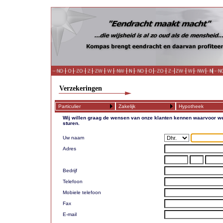
Verzekeringen
Particulier
Zakelijk
Hypotheek
Wij willen graag de wensen van onze klanten kennen waarvoor we
sturen.
Uw naam
Adres
Bedrijf
Telefoon
Mobiele telefoon
Fax
E-mail