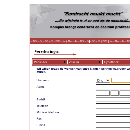
Verzekeringen
Particulier
Zakelijk
Hypotheek
Wij willen graag de wensen van onze klanten kennen waarvoor we
sturen.
Uw naam
Adres
Bedrijf
Telefoon
Mobiele telefoon
Fax
E-mail