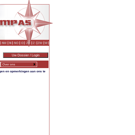
Over ons
agen en opmerkingen aan ons te