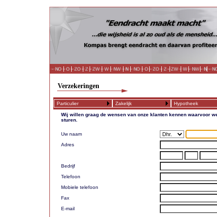
Verzekeringen
Particulier
Zakelijk
Hypotheek
Wij willen graag de wensen van onze klanten kennen waarvoor we
sturen.
Uw naam
Adres
Bedrijf
Telefoon
Mobiele telefoon
Fax
E-mail