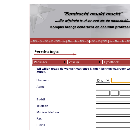
Verzekeringen
Particulier
Zakelijk
Hypotheek
Wij willen graag de wensen van onze klanten kennen waarvoor we
sturen.
Uw naam
Adres
Bedrijf
Telefoon
Mobiele telefoon
Fax
E-mail